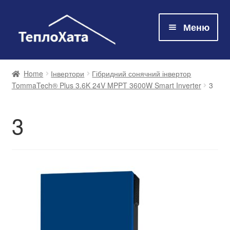
Меню
Магазин
Home
Інвертори
Гібридний сонячний інвертор
TommaTech® Plus 3.6K 24V MPPT 3600W Smart Inverter
3
Технологія
3
Про нас
Контакти
Оплата та доставка