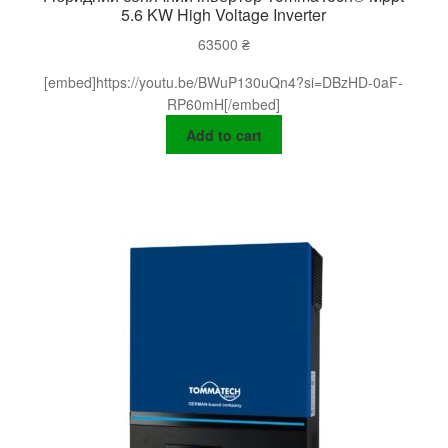
5.6 KW High Voltage Inverter
63500
₴
[embed]https://youtu.be/BWuP130uQn4?si=DBzHD-0aF-
RP60mH[/embed]
Add to cart