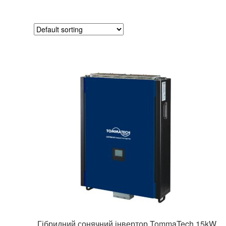
Гібридний сонячний інвертор TommaTech 15kW