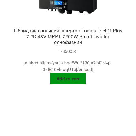
Гібридний сонячний інвертор TommaTech® Plus
7.2K 48V MPPT 7200W Smart Inverter
однофазний
78500
₴
[embed]https://youtu.be/BWuP130uQn4?si=p-
3IdB10EktwqUTd[/embed]
Add to cart