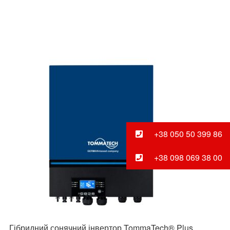
+38 050 50 399 86
+38 098 069 38 00
Гібридний сонячний інвертор TommaTech® Plus