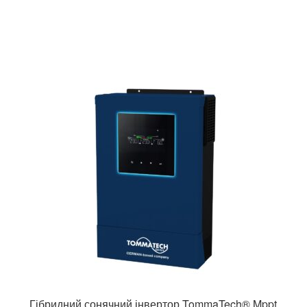
Гібридний сонячний інвертор TommaTech® Mppt