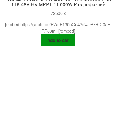
11K 48V HV MPPT 11.000W P однофазний
72500
₴
[embed]https://youtu.be/BWuP130uQn4?si=DBzHD-0aF-
RP60mH[/embed]
Add to cart