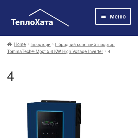
Меню
Магазин
Home
Інвертори
Гібридний сонячний інвертор
TommaTech® Mppt 5.6 KW High Voltage Inverter
4
Технологія
4
Про нас
Контакти
Оплата та доставка