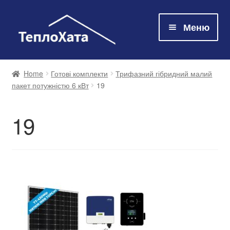
Меню
Магазин
Home
Готові комплекти
Трифазний гібридний малий
пакет потужністю 6 кВт
19
Технологія
19
Про нас
Контакти
Оплата та доставка