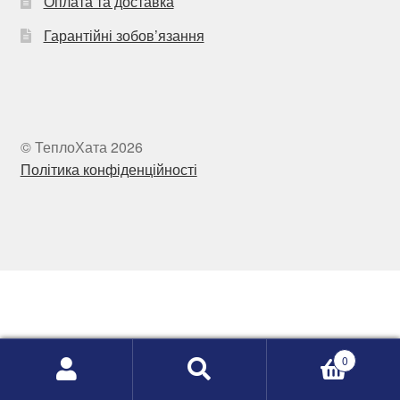
Оплата та доставка
Гарантійні зобов’язання
© ТеплоХата 2026
Політика конфіденційності
0
Search
Search
for: