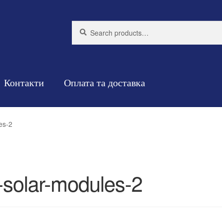
Search
Search
for:
Контакти
Оплата та доставка
es-2
r-solar-modules-2