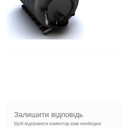
Навігація
Попередні
1 (1)
записи:
записів
Залишити відповідь
Щоб відправити коментар вам необхідно