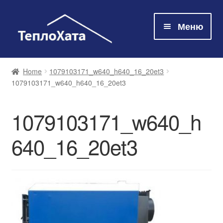
Меню
Магазин
Home
1079103171_w640_h640_16_20et3
1079103171_w640_h640_16_20et3
Технологія
1079103171_w640_h
Про нас
640_16_20et3
Контакти
Оплата та доставка