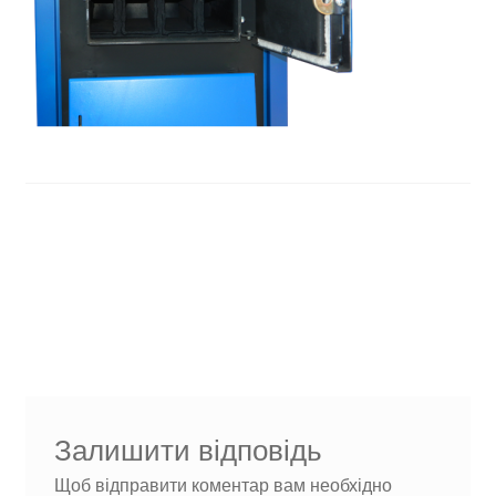
Навігація
Попередні
записи:
1079103336_w640_h640_16_20et2
записів
Залишити відповідь
Щоб відправити коментар вам необхідно