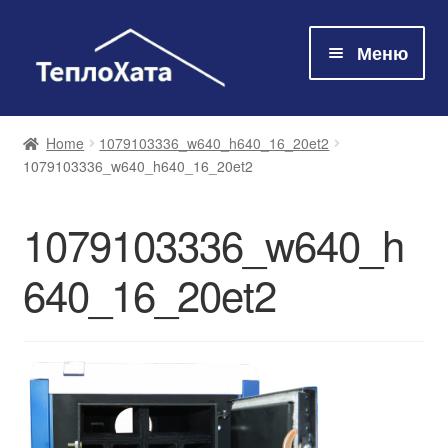
Меню
Магазин
Home
1079103336_w640_h640_16_20et2
1079103336_w640_h640_16_20et2
Технологія
1079103336_w640_h
Про нас
640_16_20et2
Контакти
Оплата та доставка