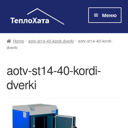
Меню
Магазин
Home
aotv-st14-40-kordi-dverki
aotv-st14-40-kordi-
dverki
Технологія
aotv-st14-40-kordi-
Про нас
dverki
Контакти
Оплата та доставка