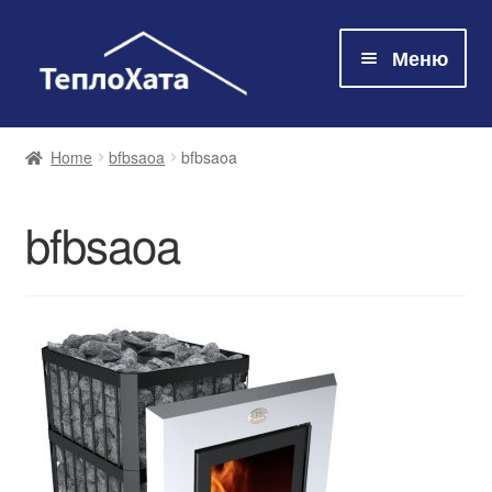
Меню
Магазин
Home
bfbsaoa
bfbsaoa
Технологія
bfbsaoa
Про нас
Контакти
Оплата та доставка