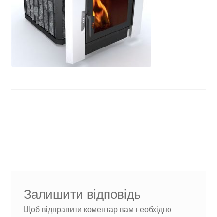
Навігація
Попередні
bfbsaoa
записи:
записів
Залишити відповідь
Щоб відправити коментар вам необхідно