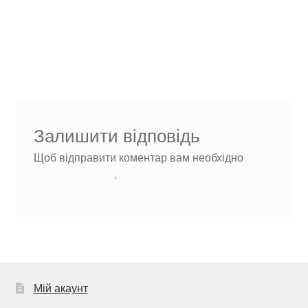
Навігація
Попередні
cropped-Дизайн-без-
записи:
назви-1-1.png
записів
Залишити відповідь
Щоб відправити коментар вам необхідно
авторизуватись
.
Мій акаунт