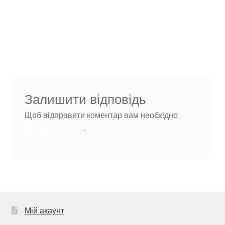
Навігація
Попередні
cropped-Дизайн-без-
записи:
назви.png
записів
Залишити відповідь
Щоб відправити коментар вам необхідно
авторизуватись
.
Мій акаунт