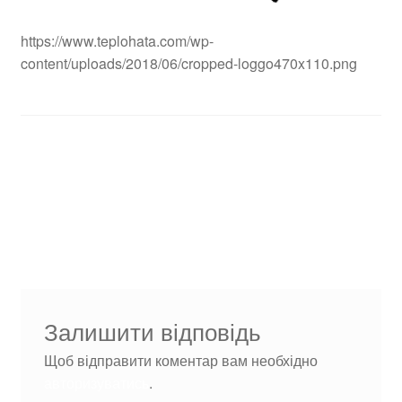
https://www.teplohata.com/wp-
content/uploads/2018/06/cropped-loggo470x110.png
Навігація
Попередні
cropped-
записи:
loggo470x110.png
записів
Залишити відповідь
Щоб відправити коментар вам необхідно
авторизуватись
.