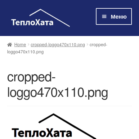
Меню
Магазин
Home
cropped-loggo470x110.png
cropped-
loggo470x110.png
Технологія
cropped-
Про нас
loggo470x110.png
Контакти
Оплата та доставка