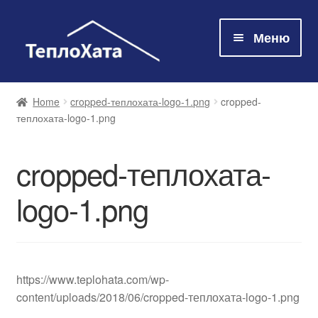
Меню
Магазин
Home
cropped-теплохата-logo-1.png
cropped-
теплохата-logo-1.png
Технологія
cropped-теплохата-
Про нас
logo-1.png
Контакти
Оплата та доставка
https://www.teplohata.com/wp-
content/uploads/2018/06/cropped-теплохата-logo-1.png