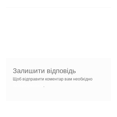
Навігація
Попередні
cropped-теплохата-
записи:
logo-1.png
записів
Залишити відповідь
Щоб відправити коментар вам необхідно
авторизуватись
.