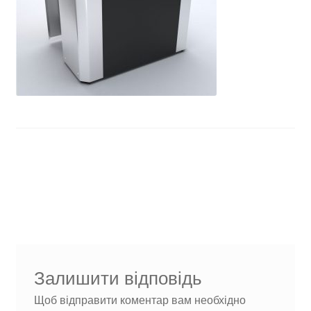
Навігація
Попередні
dngrklr
записи:
записів
Залишити відповідь
Щоб відправити коментар вам необхідно