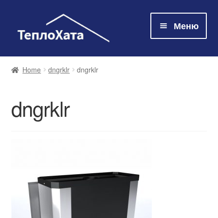
Меню
Магазин
Home
dngrklr
dngrklr
Технологія
dngrklr
Про нас
Контакти
Оплата та доставка