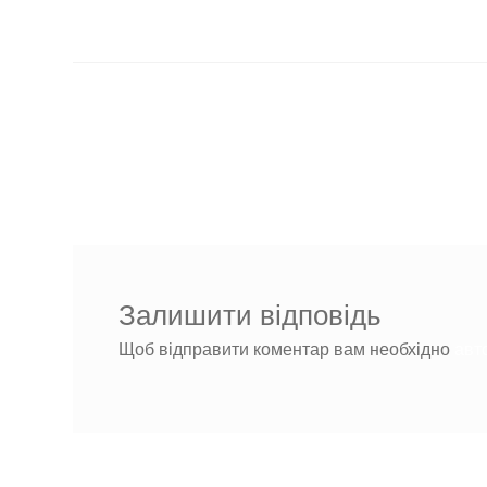
Навігація
Попередні
Горизонталь сверху
записи:
записів
Залишити відповідь
Щоб відправити коментар вам необхідно
авт