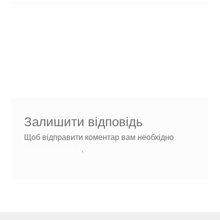
Навігація
Попередні
Печь стандарт со
записи:
стеклом и конфоркой1
записів
Залишити відповідь
Щоб відправити коментар вам необхідно
авторизуватись
.