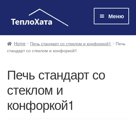
Меню
Магазин
Home
Печь стандарт со стеклом и конфоркой1
Печь
стандарт со стеклом и конфоркой1
Технологія
Печь стандарт со
Про нас
стеклом и
Контакти
конфоркой1
Оплата та доставка