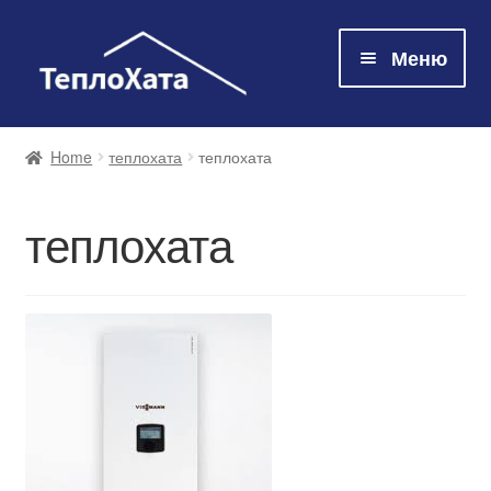
Меню
Магазин
Home
теплохата
теплохата
Технологія
теплохата
Про нас
Контакти
Оплата та доставка