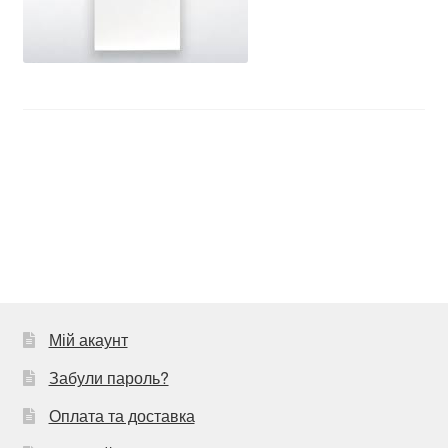
Навігація
Попередні
теплохата
записи:
записів
Мій акаунт
Забули пароль?
Оплата та доставка